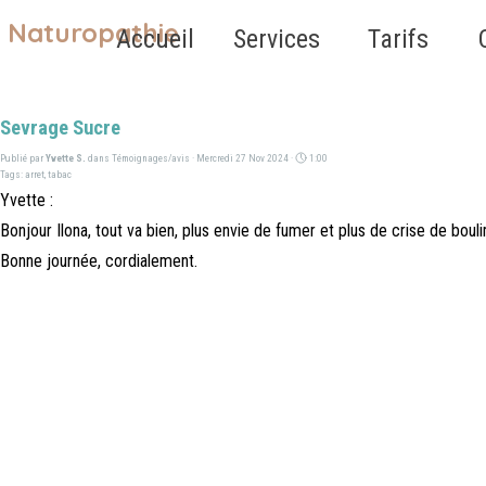
Aller au contenu
Naturopathie
Sauter le 
Accueil
Services
Tarifs
▼
Sevrage Sucre
Publié par
Yvette S.
dans
Témoignages/avis
· Mercredi 27 Nov 2024 ·
1:00
Tags:
arret
,
tabac
Yvette :
Bonjour Ilona, tout va bien, plus envie de fumer et plus de crise de bouli
Bonne journée, cordialement.