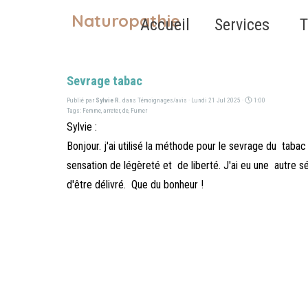
Aller au contenu
Naturopathie
Accueil
Services
T
Sevrage tabac
Publié par
Sylvie R.
dans
Témoignages/avis
· Lundi 21 Jul 2025 ·
1:00
Tags:
Femme
,
arreter
,
de
,
Fumer
Sylvie :
Bonjour. j'ai utilisé la méthode pour le sevrage du taba
sensation de légèreté et de liberté. J'ai eu une autre
d'être délivré. Que du bonheur !