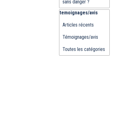
sans danger ?
Sauter le bloc temoignages/avis
temoignages/avis
Articles récents
Témoignages/avis
Toutes les catégories