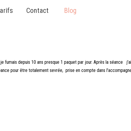
Sauter le menu
arifs
▼
Contact
▼
Blog
▼
c je fumais depuis 10 ans presque 1 paquet par jour. Après la séance j'ai
 séance pour être totalement sevrée, prise en compte dans l'accompag