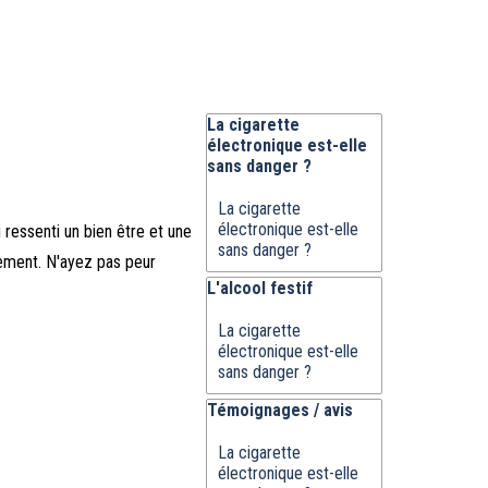
Sauter le bloc La cigarette électroni
La cigarette
électronique est-elle
sans danger ?
La cigarette
électronique est-elle
 ressenti un bien être et une
sans danger ?
nement. N'ayez pas peur
Sauter le bloc L'alcool festif
L'alcool festif
La cigarette
électronique est-elle
sans danger ?
Sauter le bloc Témoignages / avis
Témoignages / avis
La cigarette
électronique est-elle