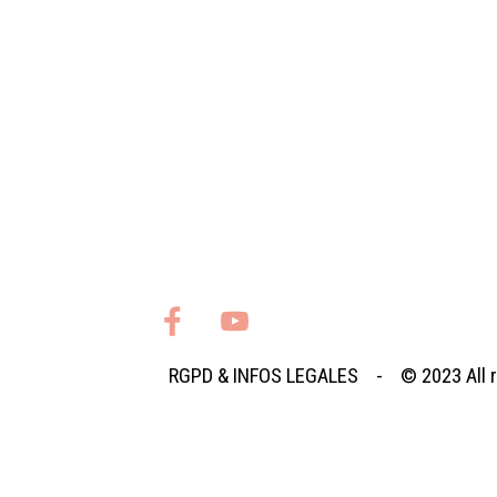
RGPD
&
INFOS LEGALES
- © 2023
All
Retourner au contenu