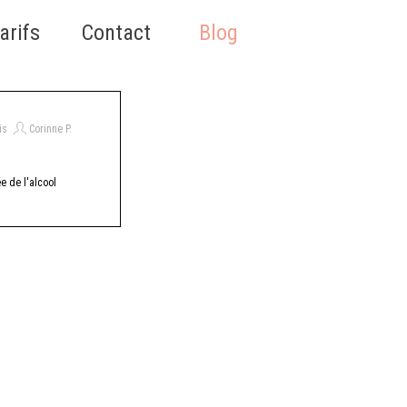
Sauter le menu
arifs
▼
Contact
▼
Blog
▼
is
Corinne P.
ée de l'alcool