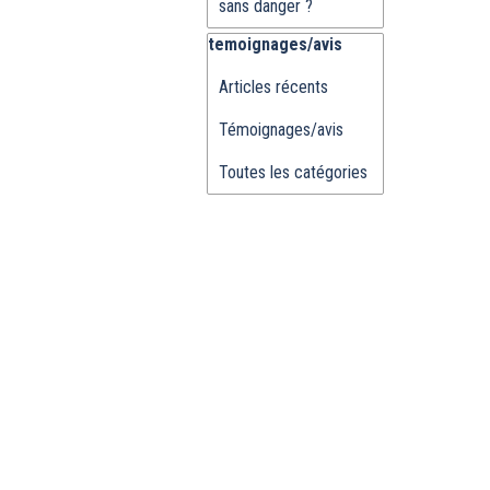
sans danger ?
Sauter le bloc temoignages/avis
temoignages/avis
Articles récents
Témoignages/avis
Toutes les catégories