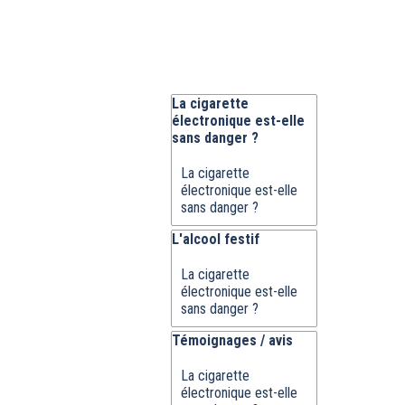
Sauter le bloc La cigarette électroni
La cigarette
électronique est-elle
sans danger ?
La cigarette
électronique est-elle
sans danger ?
Sauter le bloc L'alcool festif
L'alcool festif
La cigarette
électronique est-elle
sans danger ?
Sauter le bloc Témoignages / avis
Témoignages / avis
La cigarette
électronique est-elle