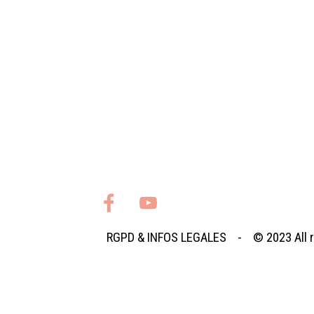
RGPD
&
INFOS LEGALES
- © 2023
All
Retourner au contenu