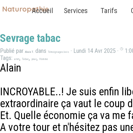
Aller au contenu
Naturopathie
Sauter le 
Accueil
Services
Tarifs
▼
Sevrage tabac
Publié par
dans
· Lundi 14 Avr 2025 ·
1:0
Alain T.
Témoignages/avis
Tags:
,
,
,
arret
Tabac
pour
Homme
Alain
INCROYABLE..! Je suis enfin li
extraordinaire ça vaut le coup d
Et. Quelle économie ça va me fa
A votre tour et n'hésitez pas u