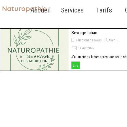
Aller au contenu
Naturopathie
Sauter le 
Accueil
Services
Tarifs
▼
Sevrage tabac
Témoignages/avis
Alain T.
14 Avr 2025
J'ai arreté du fumer apres une seule s
...
Lire
enfin libre !!!!!!